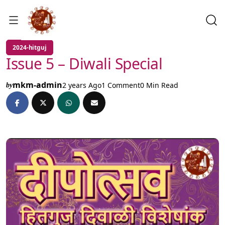
2024-hitguj
Issue 5 – Diwali Special
mkm-admin
2 years Ago
1 Comment
0 Min Read
by